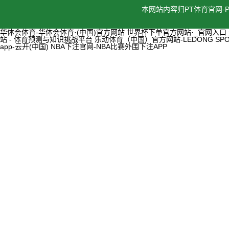
本网站内容归PT体育官网
华体会体育-华体会体育·(中国)官方网站
世界杯下单官方网站·_官网入口
站 - 体育预测与知识挑战平台
乐动体育（中国）官方网站-LEDONG SPO
app-云开(中国)
NBA下注官网-NBA比赛外围下注APP