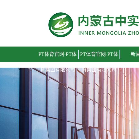
PT体育官网
PT体育官网-PT体
PT体育官网-PT体
新
育集团有限公司
育集团有限公司