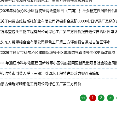
包头美科硅能源有限公司绿色工厂第三方评价报告顺利交付
《2025年科尔沁区小区庭院管网改造项目（二期）》社会稳定性风险评估
《关于内蒙古维拉斯托矿业有限公司锂锡多金属矿8000吨/日锂选厂及尾
东方希望包头生物工程有限公司绿色工厂第三方评价报告通过自治区评审
包头东方希望铝合金有限公司绿色工厂第三方评价报告通过自治区评审
《2026年通辽市科尔沁区建国新城等小区城市燃气管道等老化更新改造项
2026年通辽市科尔沁区建国新城等小区供热管网更新改造项目社会稳定风
呼和浩特市引黄入呼（三期）引调水工程特许经营方案评审简报
内蒙古佳瑞米精细化工有限公司绿色工厂第三方评价
<<
1
2
>