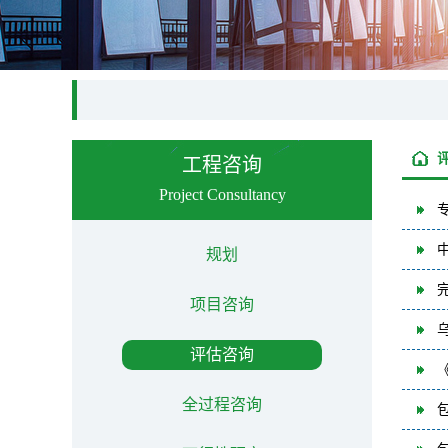
工程咨询
Project Consultancy
规划
项目咨询
评估咨询
全过程咨询