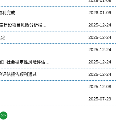
2026-01-09
顺利完成
2026-01-09
矿库建设项目风险分析报…
2025-12-24
认定
2025-12-24
2025-12-24
目》社会稳定性风险评估…
2025-12-24
险评估报告顺利通过
2025-12-24
2025-12-08
2025-07-29
>>