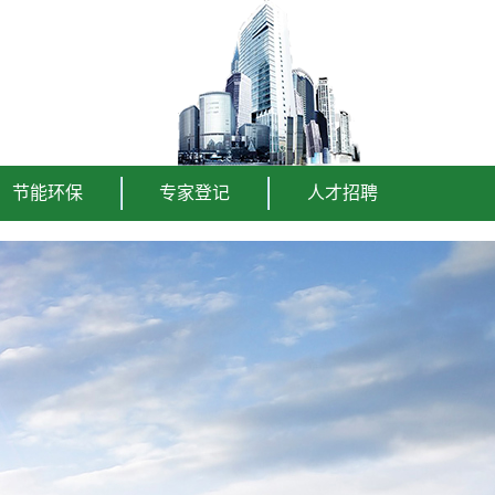
节能环保
专家登记
人才招聘