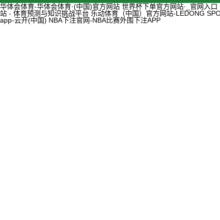
华体会体育-华体会体育·(中国)官方网站
世界杯下单官方网站·_官网入口
站 - 体育预测与知识挑战平台
乐动体育（中国）官方网站-LEDONG SPO
app-云开(中国)
NBA下注官网-NBA比赛外围下注APP