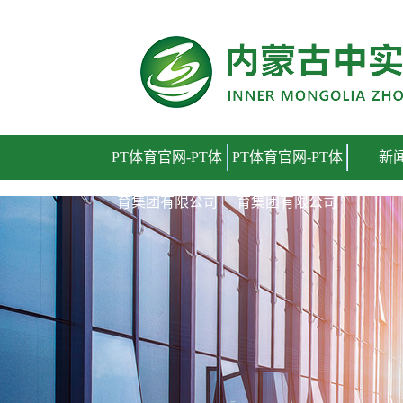
PT体育官网
PT体育官网-PT体
PT体育官网-PT体
新
育集团有限公司
育集团有限公司