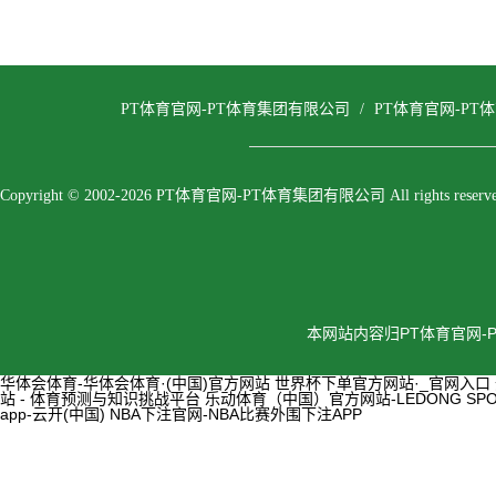
PT体育官网-PT体育集团有限公司
/
PT体育官网-P
Copyright © 2002-2026 PT体育官网-PT体育集团有限公司 All rights reserve
本网站内容归PT体育官网
华体会体育-华体会体育·(中国)官方网站
世界杯下单官方网站·_官网入口
站 - 体育预测与知识挑战平台
乐动体育（中国）官方网站-LEDONG SPO
app-云开(中国)
NBA下注官网-NBA比赛外围下注APP