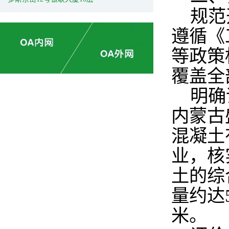
规范
遵循《
等政策
覆盖全
明确
内蒙古
混凝土
业，核
土的综
量约达
米。