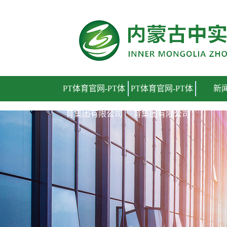
PT体育官网
PT体育官网-PT体
PT体育官网-PT体
新
育集团有限公司
育集团有限公司