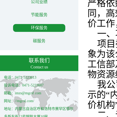
严格依
公司业绩
同，高
节能服务
价工作
环保服务
一、
碳服务
项目
象为该
联系我们
工信部
Contact us
物资源
电话：0471-5223613
我公
投诉电话：0471-5223607
示的“
邮箱：imzs@mgcsf.com
网址：//mgcsf.com/
价机构
地址：内蒙古自治区呼和浩特市赛罕区鄂尔
二、
多斯东街12号银联大厦10层